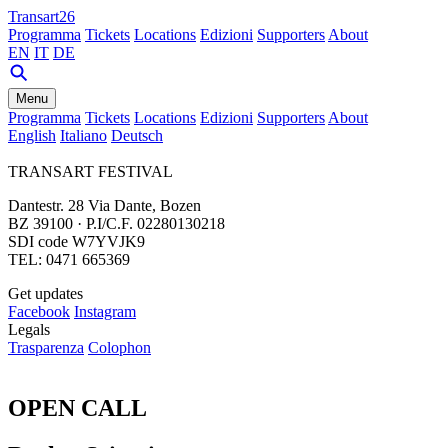
Transart26
Programma
Tickets
Locations
Edizioni
Supporters
About
EN
IT
DE
Menu
Programma
Tickets
Locations
Edizioni
Supporters
About
English
Italiano
Deutsch
TRANSART FESTIVAL
Dantestr. 28 Via Dante, Bozen
BZ 39100 · P.I/C.F. 02280130218
SDI code W7YVJK9
TEL: 0471 665369
Get updates
Facebook
Instagram
Legals
Trasparenza
Colophon
OPEN CALL