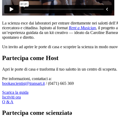
La scienza esce dai laboratori per entrare direttamente nei salotti dell
ricercatorə e cittadinə. Ispirato al format
Rent a Musician
, il progetto 
un’esperienza guidata da un kit creativo — ideato da Caroline Barnea
spontaneo e diretto.
Un invito ad aprire le porte di casa e scoprire la scienza in modo nuovo
Partecipa come Host
Apri le porte di casa e trasforma il tuo salotto in un centro di scoperta
Per informazioni, contattaci a:
bookascientist@transart.it
/ (0471) 665 369
Scarica la guida
Iscriviti ora
Q & A
Partecipa come scienziatə