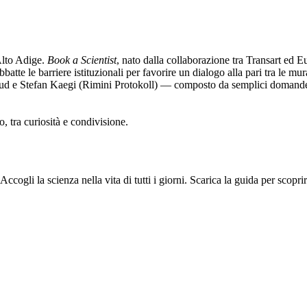
'Alto Adige.
Book a Scientist
, nato dalla collaborazione tra Transart ed E
abbatte le barriere istituzionali per favorire un dialogo alla pari tra le
ud e Stefan Kaegi (Rimini Protokoll) — composto da semplici domande, s
, tra curiosità e condivisione.
. Accogli la scienza nella vita di tutti i giorni. Scarica la guida per sco