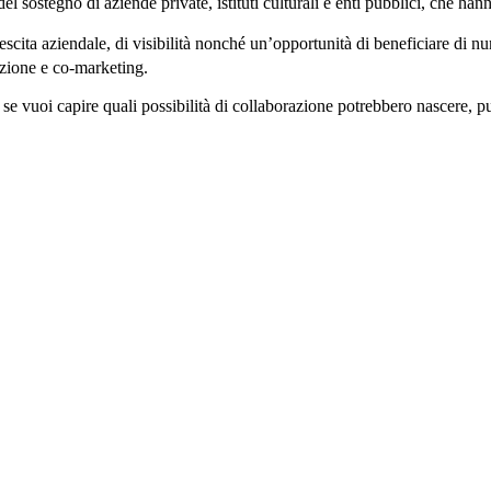
 sostegno di aziende private, istituti culturali e enti pubblici, che han
 crescita aziendale, di visibilità nonché un’opportunità di beneficiare di 
mozione e co-marketing.
 o se vuoi capire quali possibilità di collaborazione potrebbero nascere, p