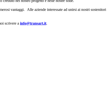
no creduto nel nostro progetto e nelle nostre sfide.
numerosi vantaggi. Alle aziende interessate ad unirsi ai nostri sostenitori
uoi scrivere a
info@transart.it
.