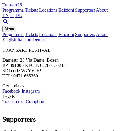
Transart26
Programma
Tickets
Locations
Edizioni
Supporters
About
EN
IT
DE
Menu
Programma
Tickets
Locations
Edizioni
Supporters
About
English
Italiano
Deutsch
TRANSART FESTIVAL
Dantestr. 28 Via Dante, Bozen
BZ 39100 · P.I/C.F. 02280130218
SDI code W7YVJK9
TEL: 0471 665369
Get updates
Facebook
Instagram
Legals
Trasparenza
Colophon
Supporters