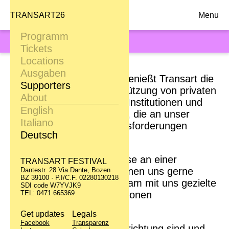
TRANSART26
Menu
Programm
SUPPORTERS
Tickets
Locations
Ausgaben
Seit der ersten Ausgabe genießt Transart die
Supporters
Anerkennung und Unterstützung von privaten
About
Unternehmen, kulturellen Institutionen und
English
öffentlichen Einrichtungen, die an unser
Italiano
Projekt und unsere Herausforderungen
Deutsch
geglaubt haben.
Unternehmen, die Interesse an einer
TRANSART FESTIVAL
Unterstützung haben, können uns gerne
Dantestr. 28 Via Dante, Bozen
BZ 39100 · P.I/C.F. 02280130218
kontaktieren, um gemeinsam mit uns gezielte
SDI code W7YVJK9
Werbe-und Marketing-Aktionen
TEL: 0471 665369
auszuarbeiten.
Get updates
Legals
Facebook
Transparenz
Wenn Sie eine private Einrichtung sind und