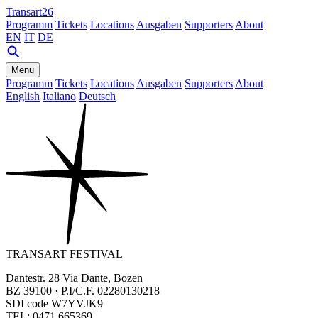
Transart26
Programm
Tickets
Locations
Ausgaben
Supporters
About
EN
IT
DE
Menu
Programm
Tickets
Locations
Ausgaben
Supporters
About
English
Italiano
Deutsch
TRANSART FESTIVAL
Dantestr. 28 Via Dante, Bozen
BZ 39100 · P.I/C.F. 02280130218
SDI code W7YVJK9
TEL: 0471 665369