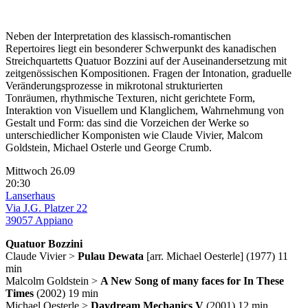
Neben der Interpretation des klassisch-romantischen
Repertoires liegt ein besonderer Schwerpunkt des kanadischen
Streichquartetts Quatuor Bozzini auf der Auseinandersetzung mit
zeitgenössischen Kompositionen. Fragen der Intonation, graduelle
Veränderungsprozesse in mikrotonal strukturierten
Tonräumen, rhythmische Texturen, nicht gerichtete Form,
Interaktion von Visuellem und Klanglichem, Wahrnehmung von
Gestalt und Form: das sind die Vorzeichen der Werke so
unterschiedlicher Komponisten wie Claude Vivier, Malcom
Goldstein, Michael Osterle und George Crumb.
Mittwoch 26.09
20:30
Lanserhaus
Via J.G. Platzer 22
39057 Appiano
Quatuor Bozzini
Claude Vivier >
Pulau Dewata
[arr. Michael Oesterle] (1977) 11
min
Malcolm Goldstein >
A New Song of many faces for In These
Times
(2002) 19 min
Michael Oesterle >
Daydream Mechanics V
(2001) 12 min