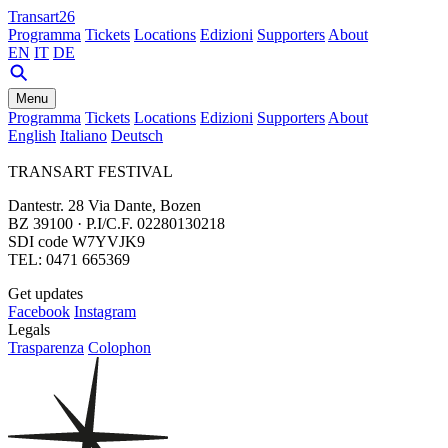
Transart26
Programma
Tickets
Locations
Edizioni
Supporters
About
EN
IT
DE
Menu
Programma
Tickets
Locations
Edizioni
Supporters
About
English
Italiano
Deutsch
TRANSART FESTIVAL
Dantestr. 28 Via Dante, Bozen
BZ 39100 · P.I/C.F. 02280130218
SDI code W7YVJK9
TEL: 0471 665369
Get updates
Facebook
Instagram
Legals
Trasparenza
Colophon