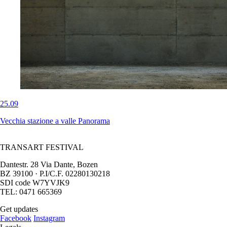
25.09
Vecchia stazione a valle Panorama
TRANSART FESTIVAL
Dantestr. 28 Via Dante, Bozen
BZ 39100 · P.I/C.F. 02280130218
SDI code W7YVJK9
TEL: 0471 665369
Get updates
Facebook
Instagram