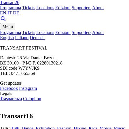
Transart26
Programma
Tickets
Locations
Edizioni
Supporters
About
EN
IT
DE
Menu
Programma
Tickets
Locations
Edizioni
Supporters
About
English
Italiano
Deutsch
TRANSART FESTIVAL
Dantestr. 28 Via Dante, Bozen
BZ 39100 · P.I/C.F. 02280130218
SDI code W7YVJK9
TEL: 0471 665369
Get updates
Facebook
Instagram
Legals
Trasparenza
Colophon
Transart16
Tags:
Tutti
,
Dance
,
Exhibition
,
Fashion
,
Hiking
,
Kids
,
Movie
,
Music
,