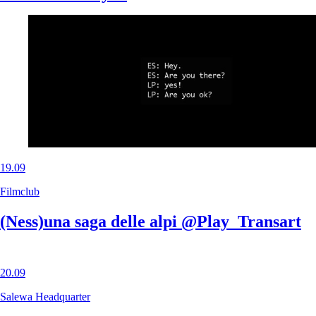
19.09
Filmclub
(Ness)una saga delle alpi @Play_Transart
20.09
Salewa Headquarter