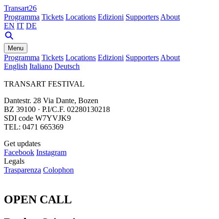
Transart26
Programma
Tickets
Locations
Edizioni
Supporters
About
EN
IT
DE
Menu
Programma
Tickets
Locations
Edizioni
Supporters
About
English
Italiano
Deutsch
TRANSART FESTIVAL
Dantestr. 28 Via Dante, Bozen
BZ 39100 · P.I/C.F. 02280130218
SDI code W7YVJK9
TEL: 0471 665369
Get updates
Facebook
Instagram
Legals
Trasparenza
Colophon
OPEN CALL